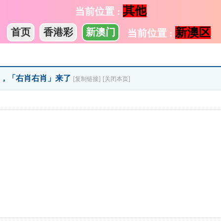
其他
当前位置 :
新澳区
首页
香港彩
新澳门
当前位置 :
们，「右肖右肖」来了
[复制链接]
[关闭本页]