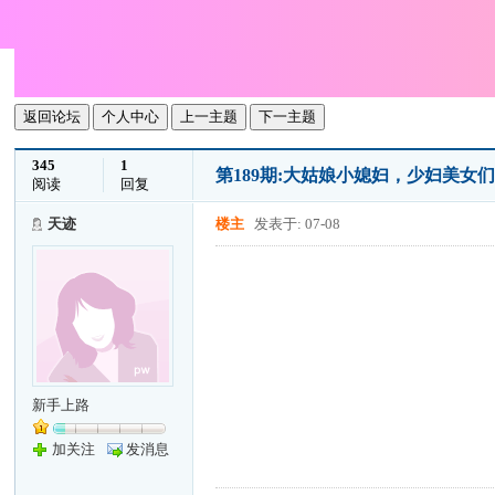
返回论坛
个人中心
上一主题
下一主题
345
1
第189期:大姑娘小媳妇，少妇美女
阅读
回复
天迹
楼主
发表于: 07-08
新手上路
加关注
发消息