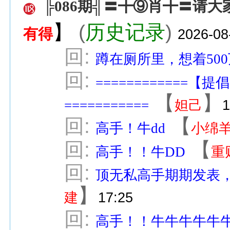
╠086期╣〓╋⑨肖╋〓请
】
(
历史记录
)
有得
2026-08
回:
蹲在厕所里，想着50
回:
===========
【
】
===========
妲己
1
回:
【
高手！牛dd
小绵
回:
【
高手！！牛DD
重
回:
顶无私高手期期发表
】
建
17:25
回:
高手！！牛牛牛牛牛