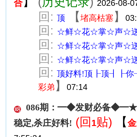
】
(
历史记录
)
合
2026-08-0
回:
【
】
顶
堵高枯塞
03
回:
☆鲜☆花☆掌☆声☆
回:
☆鲜☆花☆掌☆声☆
回:
☆鲜☆花☆掌☆声☆
回:
顶好料!顶┠顶┨┠你
】
彩弟
07:14
086期：━◆发财必备◆━★
(回
贴)
【
1
金
稳定,杀庄好料!