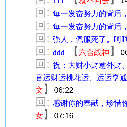
111
就不回去
1
回:
每一发奋努力的背后
回:
每一发奋努力的背后
回:
强人，佩服死了。呵
回:
【
】
ddd
六合战神
0
回:
祝：大财小财意外财
官运财运桃花运、运运亨
】
文
06:22
回:
感谢你的奉献，珍惜
】
女
07:16