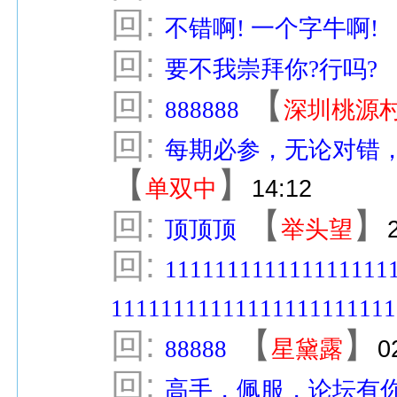
回:
不错啊! 一个字牛啊!
回:
要不我崇拜你?行吗?
回:
【
888888
深圳桃源
回:
每期必参，无论对错
【
】
单双中
14:12
回:
【
】
顶顶顶
举头望
回:
111111111111111111
11111111111111111111111
回:
【
】
88888
星黛露
0
回:
高手，佩服，论坛有