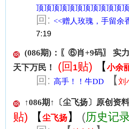
顶顶顶顶顶顶顶顶顶顶顶
回:
<<赠人玫瑰，手留余
7:19
(086期)：〖⑥肖+9码〗
(回
贴)
【
1
小余
天下万民！
回:
【
高手！！牛DD
刘
↑086期↑〔尘飞扬〕原创资料
贴)
【
】
(
历史记
尘飞扬