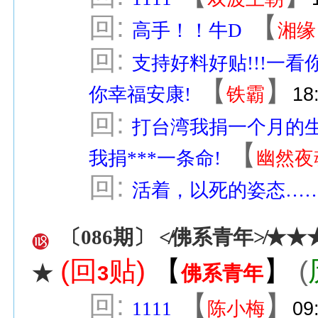
回:
【
高手！！牛D
湘缘
回:
支持好料好贴!!!一看
【
】
你幸福安康!
铁霸
18
回:
打台湾我捐一个月的
【
我捐***一条命!
幽然夜
回:
活着，以死的姿态…
〔086期〕 ≮佛系青年≯★
(回
贴)
【
】
(
3
佛系青年
★
回:
【
】
1111
陈小梅
09