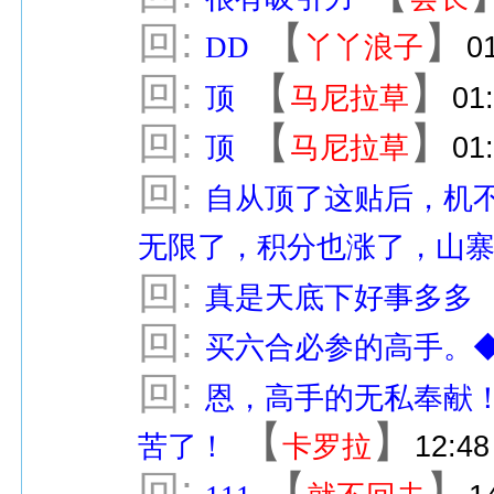
回:
【
】
DD
丫丫浪子
0
回:
【
】
顶
马尼拉草
01
回:
【
】
顶
马尼拉草
01
回:
自从顶了这贴后，机
无限了，积分也涨了，山
回:
真是天底下好事多多
回:
买六合必参的高手。
回:
恩，高手的无私奉献
【
】
苦了！
卡罗拉
12:48
回:
【
】