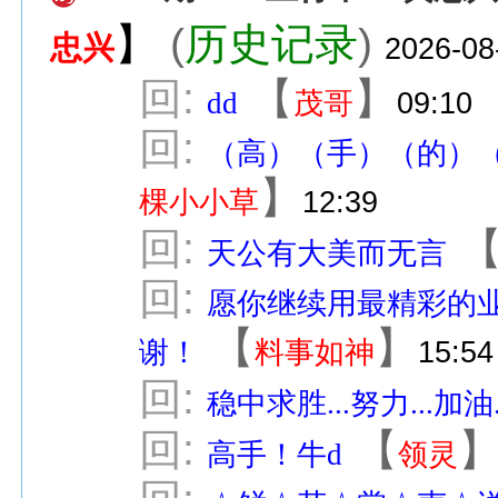
】
(
历史记录
)
忠兴
2026-08
回:
【
】
dd
茂哥
09:10
回:
（高）（手）（的）
】
棵小小草
12:39
回:
天公有大美而无言
回:
愿你继续用最精彩的
【
】
谢！
料事如神
15:54
回:
稳中求胜...努力...加油
回:
【
高手！牛d
领灵