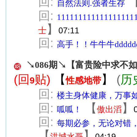
回:
自然法则.强者生存
回:
111111111111111111
】
士
07:11
回:
高手！！牛牛牛ddddd
↘086期↘【富贵险中求不如
(回
贴)
【
】
(
历
9
性感地带
回:
楼主身体健康，万事
回:
【
】
呱呱！
傲出滔
回:
每期必参，无论对错
【
】
洪城水哥
04:19