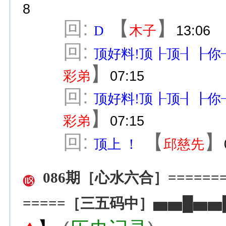
8
回:
【
】
D
木子
13:06
回:
顶好料!顶┠顶┨┠你
】
彩弟
07:15
回:
顶好料!顶┠顶┨┠你
】
彩弟
07:15
回:
【
】
顶上 ！
邱慈先
086期［心水六合］======
=====［三五码中］▅▅█▅▅█=