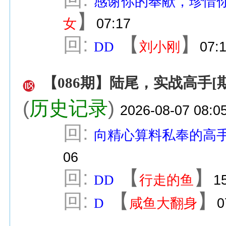
感谢你的奉献，珍惜
】
女
07:17
回:
【
】
DD
刘小刚
07:
【086期】陆尾，实战高手[
(
历史记录
)
2026-08-07 08:0
回:
向精心算料私奉的高手
06
回:
【
】
DD
行走的鱼
1
回:
【
】
D
咸鱼大翻身
0