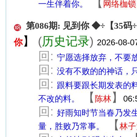
【
一生伴着你。
网络枷锁
第086期: 见到你 ◆÷【35
】
(
历史记录
)
你
2026-08-0
回:
宁愿选择放弃，不要
回:
没有不败的的神话，
回:
跟料要跟长期发表的
【
】
不改的料。
陈林
06:
回:
好雨知时节当春乃发
【
量，胜败乃常事。
林子