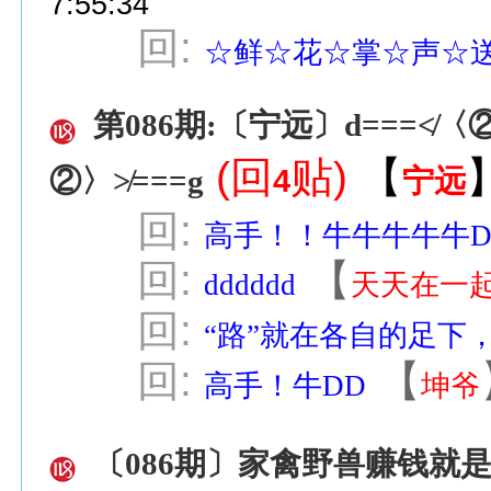
7:55:34
回:
☆鲜☆花☆掌☆声☆
第086期:〔宁远〕d===≮〈
(回
贴)
【
4
宁远
②〉≯===g
回:
高手！！牛牛牛牛牛DD
回:
【
dddddd
天天在一
回:
“路”就在各自的足下
回:
【
高手！牛DD
坤爷
〔086期〕家禽野兽赚钱就