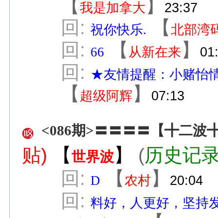
【
】
我是加拿大
23:37
回:
【
祝你快乐.
北部湾
回:
【
】
66
从新在来
01
回:
★友情提醒：小赌怡
【
】
超级阿辉
07:13
<086期>〓〓〓〓【╋二
贴)
【
】
(
历史记
世界波
回:
【
】
D
农村
20:04
回:
料好，人更好，坚持