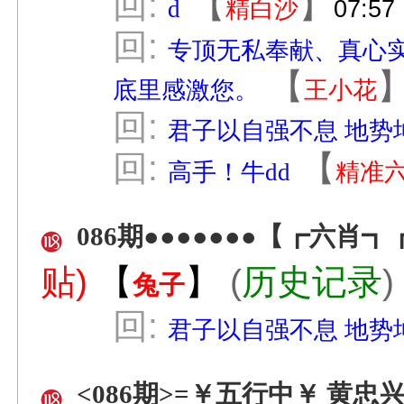
回:
【
】
d
精白沙
07:57
回:
专顶无私奉献、真心
【
底里感激您。
王小花
回:
君子以自强不息 地势
回:
【
高手！牛dd
精准
086期●●●●●●●【┏六肖
贴)
【
】
(
历史记录
兔子
回:
君子以自强不息 地势
<086期>=￥五行中￥ 黄忠