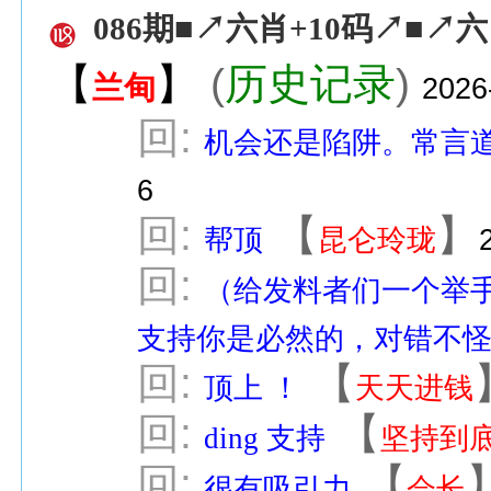
086期■↗六肖+10码↗■↗六
【
】
(
历史记录
)
兰甸
2026
回:
机会还是陷阱。常言道
6
回:
【
】
帮顶
昆仑玲珑
回:
（给发料者们一个举
支持你是必然的，对错不
回:
【
顶上 ！
天天进钱
回:
【
ding 支持
坚持到
回:
【
很有吸引力
会长