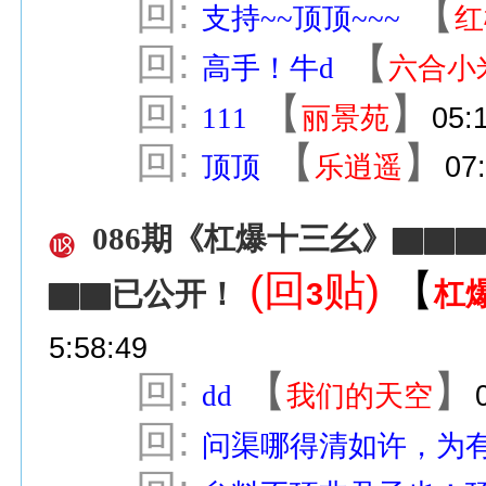
回:
【
支持~~顶顶~~~
红
回:
【
高手！牛d
六合小
回:
【
】
111
丽景苑
05:
回:
【
】
顶顶
乐逍遥
07
086期《杠爆十三幺》▇▇
(回
贴)
【
3
杠
▇▇已公开！
5:58:49
回:
【
】
dd
我们的天空
回:
问渠哪得清如许，为