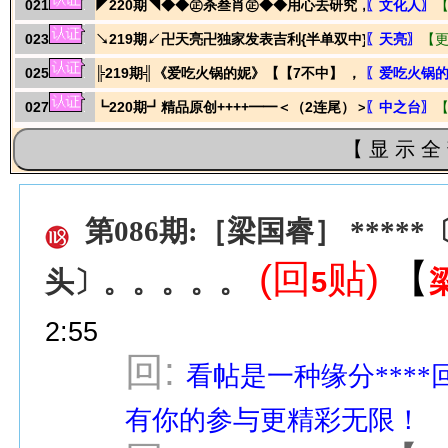
021
◤220期◥◆◆㊣杀叁肖㊣◆◆用心去研究，用实力说明
〖文化人〗
023
↘219期↙卍天亮卍独家发表吉利{半单双中}论坛￥帮助您
〖天亮〗
【
025
╠219期╣《爱吃火锅的妮》【【7不中】 ，【7不中】】
〖爱吃火锅
027
┗220期┛精品原创++++━━＜（2连尾）＞━━++++
〖中之台〗
【 显 示 全
第086期:［梁国睿］ ****
(回
贴)
【
5
头〕。。。。。
2:55
回:
看帖是一种缘分****
有你的参与更精彩无限！