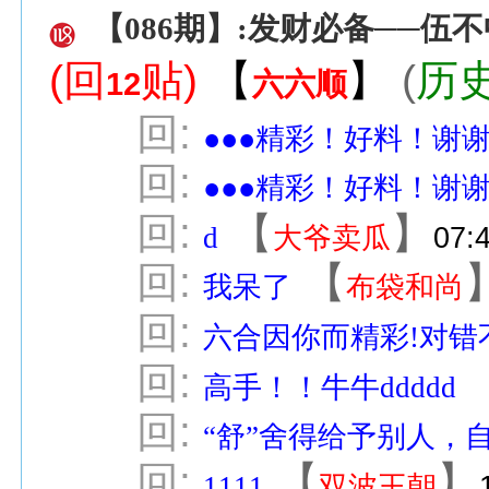
【086期】:发财必备──
(回
贴)
【
】
(
历
12
六六顺
回:
●●●精彩！好料！谢
回:
●●●精彩！好料！谢
回:
【
】
d
大爷卖瓜
07:
回:
【
我呆了
布袋和尚
回:
六合因你而精彩!对错
回:
高手！！牛牛ddddd
回:
“舒”舍得给予别人，
回:
【
】
1111
双波王朝