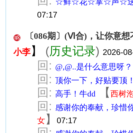
回:
☆鲜☆花☆掌☆声☆
07:17
〔086期〕(Ⅵ合)，让你意
】
(
历史记录
)
小李
2026-08
回:
@,@..是什么意思呀？
回:
顶你一下，好贴要顶
回:
【
高手！牛dd
西树
回:
感谢你的奉献，珍惜
】
女
07:17
回: