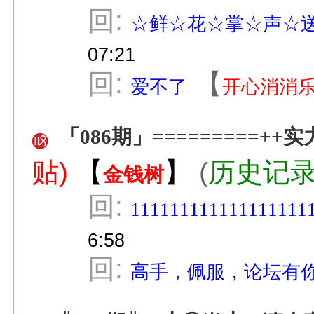
回:
☆鲜☆花☆掌☆声☆
07:21
回:
【
爱不了
开心消消
「086期」=========++
贴)
【
】
(
历史记
金钱树
回:
111111111111111111
6:58
回:
高手，佩服，论坛有