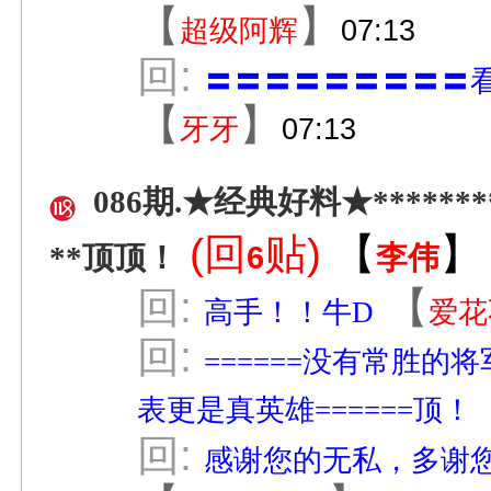
【
】
超级阿辉
07:13
回:
〓〓〓〓〓〓〓〓〓
【
】
牙牙
07:13
086期.★经典好料★********
(回
贴)
【
】
6
李伟
**顶顶！
回:
【
高手！！牛D
爱花
回:
======没有常胜的将
表更是真英雄======顶！
回:
感谢您的无私，多谢