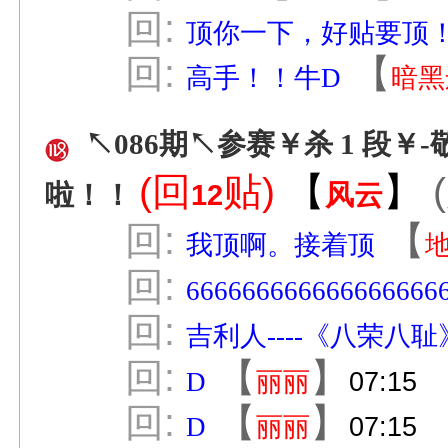
回:
顶你一下，好贴要顶
回:
【
高手！！牛D
暗黑
↖086期↖参赛￥杀 1 段￥-
(回
贴)
【
】
(
12
风云
啦！！
回:
【
我顶啊。接着顶
回:
666666666666666666
回:
吉利人----《八荣八耻
回:
【
】
D
丽丽
07:15
回:
【
】
D
丽丽
07:15