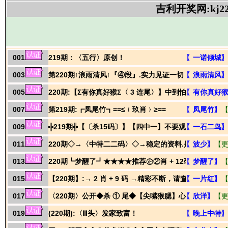
001
219期：〈五行〉原创！
〖一诺倾城
003
第220期↑浪雨清风↑『④段』.实力见证一切
〖浪雨清风
005
220期:【Σ有你真好猴Σ〈 3 连尾〉】中到怕
〖有你真好
007
第219期:┏凤尾竹┓==≤﹛玖肖﹜≥==
〖凤尾竹〗
009
╬219期╬【〔杀15码〕】【四中一】不要观望！就是战
〖一石二鸟
011
220期◇→〈中特二二码〉◇→稳定的资料.是不是好料,
〖波少〗
【
013
220期┗梦醒了┛★★★★推荐㊣②肖 + 12码㊣★★★
〖梦醒了〗
015
【220期】:→ 2 肖 + 9 码 →精彩不断，请查看！
〖一片红〗
017
〈220期〉公开◆杀 ① 尾◆【尖嘴猴腮】心水资料
〖欣洋〗
【
019
(220期):〈Ⅲ头〉发家致富！
〖晚上中特