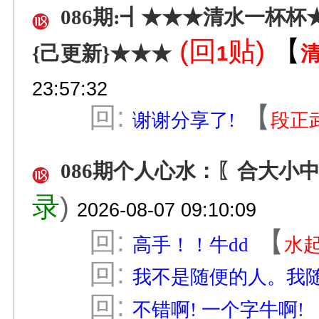
086期:┫★★★清水一杯杯
(回
贴)
【
1
{己更新}★★★
23:57:32
回:
【
谢谢分享了!
段正
086期个人心水：〖合大小
录
)
2026-08-07 09:10:09
回:
【
高手！！牛dd
水
回:
我不是随便的人。我
回:
不错啊! 一个字牛啊!