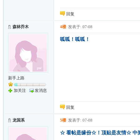
回复
森林乔木
4楼
发表于: 07-08
呱呱！呱呱！
新手上路
加关注
发消息
回复
龙国系
5楼
发表于: 07-08
☆ 看帖是缘份☆！顶贴是友情☆ 