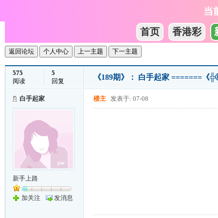
当
首页
香港彩
返回论坛
个人中心
上一主题
下一主题
575
5
《189期》： 白手起家 =======《╬⑥
阅读
回复
白手起家
楼主
发表于: 07-08
新手上路
加关注
发消息