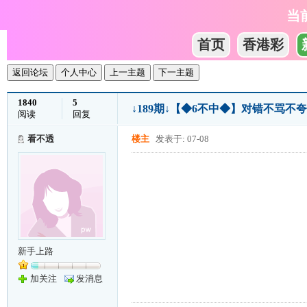
当
首页
香港彩
返回论坛
个人中心
上一主题
下一主题
1840
5
↓189期↓【◆6不中◆】对错不骂不夸1
阅读
回复
看不透
楼主
发表于: 07-08
新手上路
加关注
发消息