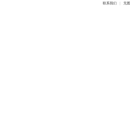
|
联系我们
无