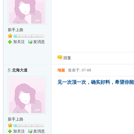
新手上路
加关注
发消息
回复
北海大道
地板
发表于: 07-08
见一次顶一次，确实好料，希望你能
新手上路
加关注
发消息