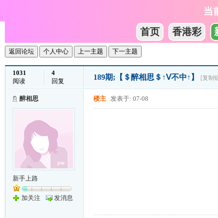
当
首页
香港彩
返回论坛
个人中心
上一主题
下一主题
1031
4
189期;【＄醉相思＄↑Ⅴ不中↑】
[复制
阅读
回复
醉相思
楼主
发表于: 07-08
新手上路
加关注
发消息