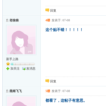
回复
老徐娘
4楼
发表于: 07-08
这个贴不错！！！！！
新手上路
加关注
发消息
回复
燕南飞飞
5楼
发表于: 07-08
都看了，这帖子有意思。