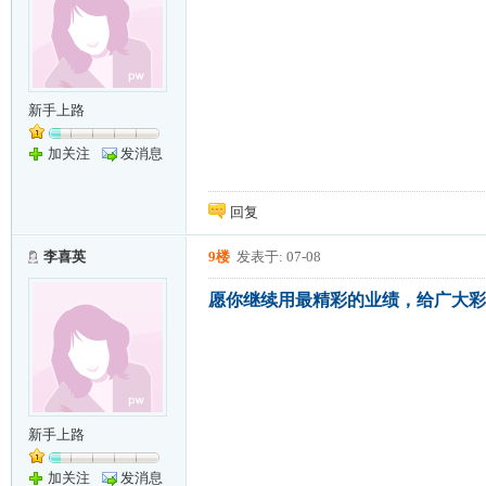
新手上路
加关注
发消息
回复
李喜英
9楼
发表于: 07-08
愿你继续用最精彩的业绩，给广大彩
新手上路
加关注
发消息