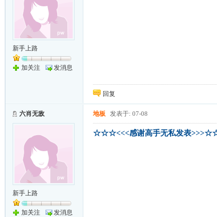
新手上路
加关注
发消息
回复
六肖无敌
地板
发表于: 07-08
☆☆☆<<<感谢高手无私发表>>>☆
新手上路
加关注
发消息