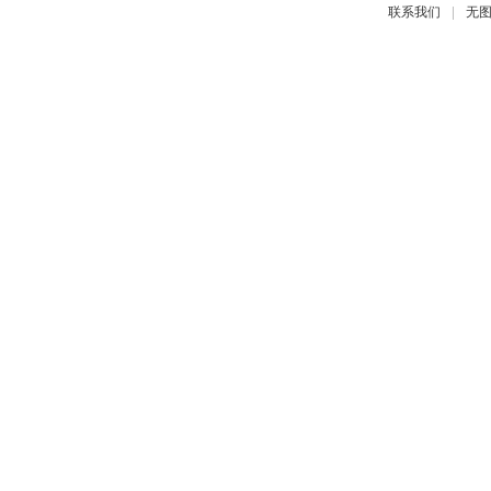
|
联系我们
无