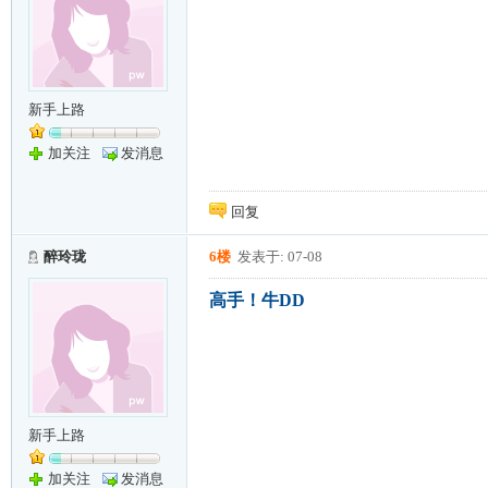
新手上路
加关注
发消息
回复
醉玲珑
6楼
发表于: 07-08
高手！牛DD
新手上路
加关注
发消息