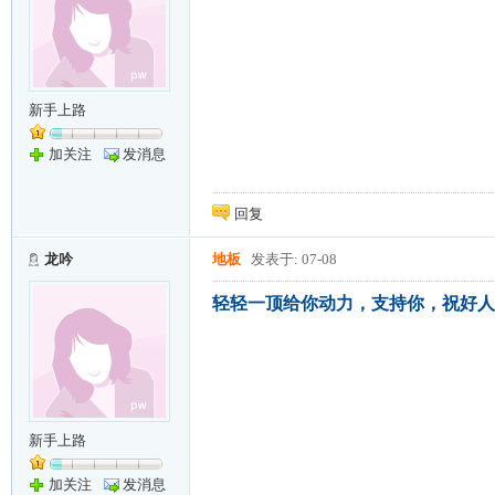
新手上路
加关注
发消息
回复
龙吟
地板
发表于: 07-08
轻轻一顶给你动力，支持你，祝好人
新手上路
加关注
发消息