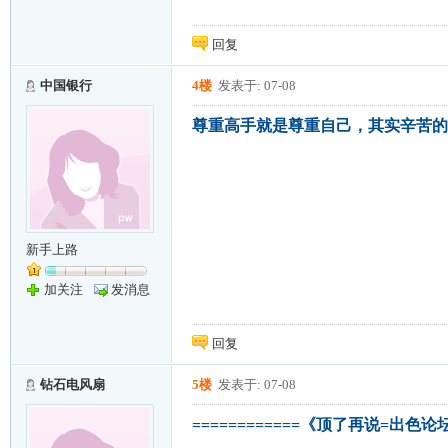
回复
中国银行
4楼
发表于: 07-08
尊重高手就是尊重自己，其实辛苦的
新手上路
加关注
发消息
回复
钻石电风扇
5楼
发表于: 07-08
============《顶了再说=出色论