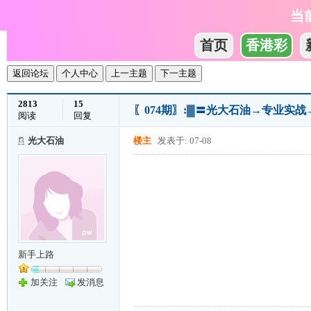
当
首页
香港彩
返回论坛
个人中心
上一主题
下一主题
2813
15
〖074期〗:▓〓光大石油→专业实
阅读
回复
光大石油
楼主
发表于: 07-08
新手上路
加关注
发消息