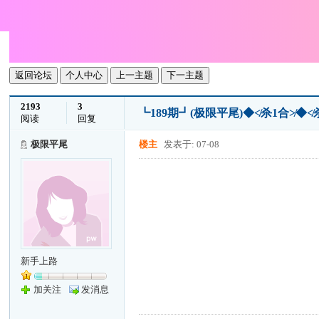
返回论坛
个人中心
上一主题
下一主题
2193
3
┗189期┛(极限平尾)◆≮杀1合≯◆
阅读
回复
极限平尾
楼主
发表于: 07-08
新手上路
加关注
发消息