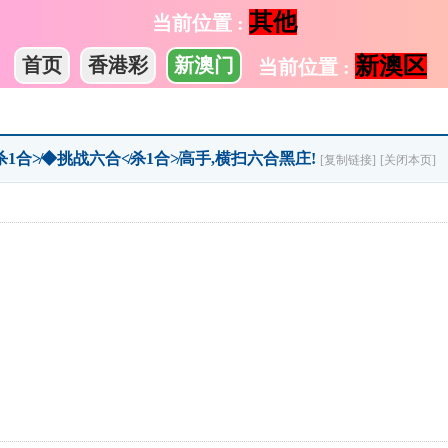
其他
当前位置 :
新澳区
首页
香港彩
新澳门
当前位置 :
≮杀1合≯◆挑战六合≮杀1合≯高手,横扫六合黑庄!
[复制链接]
[关闭本页]