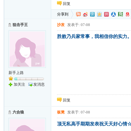
回复
分享到
狙击手王
沙发
发表于: 07-08
胜败乃兵家常事，我相信你的实力。D
新手上路
加关注
发消息
回复
六合狼
板凳
发表于: 07-08
顶无私高手期期发表祝天天好心情☆，期