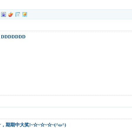
DDDDDD
期中大奖!~☆~☆~☆~(^ω^)