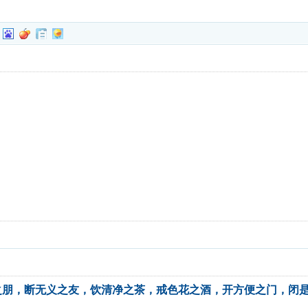
之朋，断无义之友，饮清净之茶，戒色花之酒，开方便之门，闭