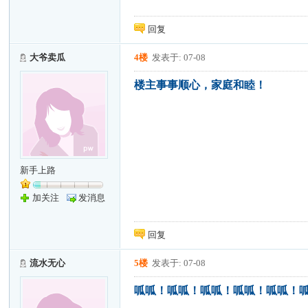
回复
大爷卖瓜
4楼
发表于: 07-08
楼主事事顺心，家庭和睦！
新手上路
加关注
发消息
回复
流水无心
5楼
发表于: 07-08
呱呱！呱呱！呱呱！呱呱！呱呱！