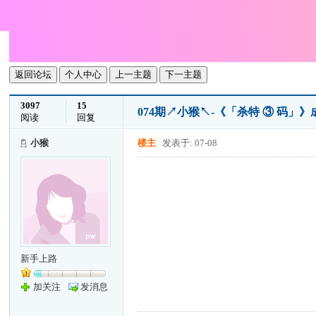
返回论坛
个人中心
上一主题
下一主题
3097
15
074期↗小猴↖-《「杀特 ③ 码」
阅读
回复
小猴
楼主
发表于: 07-08
新手上路
加关注
发消息