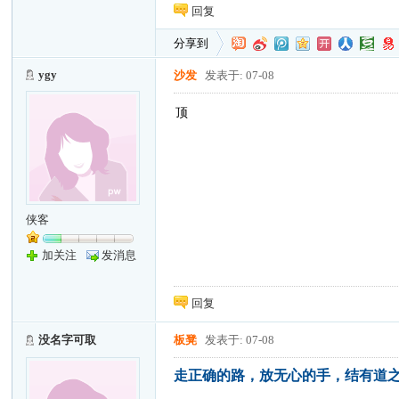
回复
分享到
ygy
沙发
发表于: 07-08
顶
侠客
加关注
发消息
回复
没名字可取
板凳
发表于: 07-08
走正确的路，放无心的手，结有道