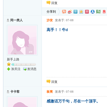
回复
分享到
同一类人
沙发
发表于: 07-08
高手！！牛d
新手上路
加关注
发消息
回复
卡卡客
板凳
发表于: 07-08
感激话万千句，尽在一个顶字。