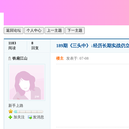
返回论坛
个人中心
上一主题
下一主题
1183
8
189期《三头中》↓经历长期实战仍
阅读
回复
铁扇江山
楼主
发表于: 07-08
新手上路
加关注
发消息