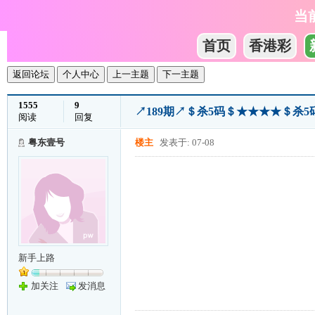
当
首页
香港彩
返回论坛
个人中心
上一主题
下一主题
1555
9
↗189期↗＄杀5码＄★★★★＄杀
阅读
回复
粤东壹号
楼主
发表于: 07-08
新手上路
加关注
发消息