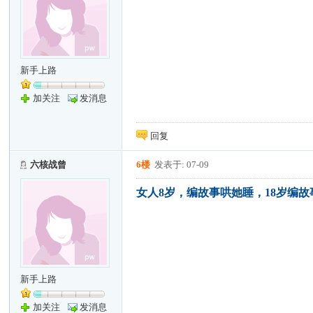
新手上路
加关注
发消息
回复
六核战曾
6楼
发表于: 07-09
女人8岁，编故事哄她睡，18岁编
新手上路
加关注
发消息