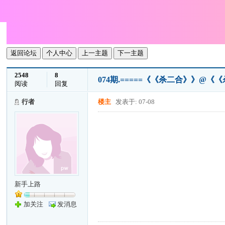
返回论坛
个人中心
上一主题
下一主题
2548
8
074期.=====《《杀二合》》@《《
阅读
回复
行者
楼主
发表于: 07-08
新手上路
加关注
发消息