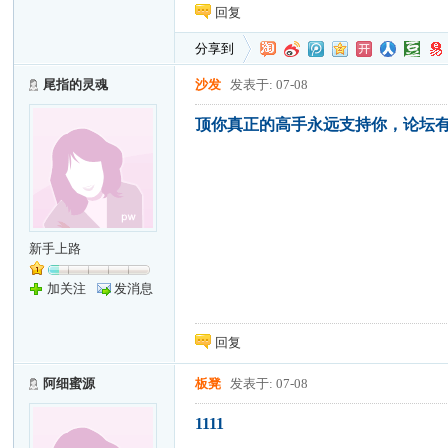
回复
分享到
尾指的灵魂
沙发
发表于: 07-08
顶你真正的高手永远支持你，论坛
新手上路
加关注
发消息
回复
阿细蜜源
板凳
发表于: 07-08
1111