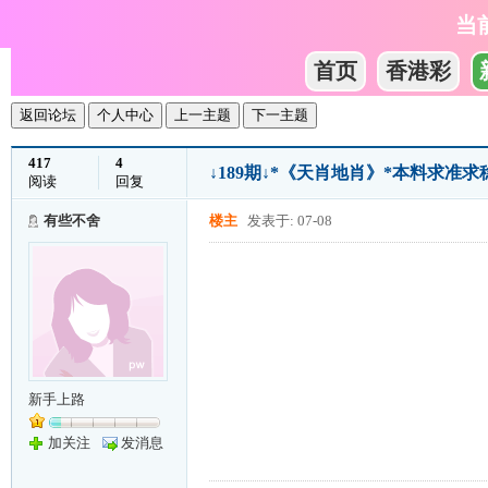
当
首页
香港彩
返回论坛
个人中心
上一主题
下一主题
417
4
↓189期↓*《天肖地肖》*本料求准求
阅读
回复
有些不舍
楼主
发表于: 07-08
新手上路
加关注
发消息