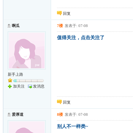
回复
啊瓜
7楼
发表于: 07-08
值得关注，点击关注了
新手上路
加关注
发消息
回复
爱厚道
8楼
发表于: 07-08
别人不一样类~