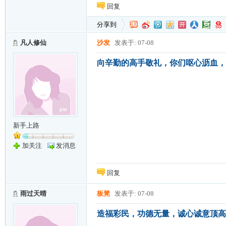
回复
分享到
凡人修仙
沙发
发表于: 07-08
向辛勤的高手敬礼，你们呕心沥血，
新手上路
加关注
发消息
回复
雨过天晴
板凳
发表于: 07-08
造福彩民，功德无量，诚心诚意顶高