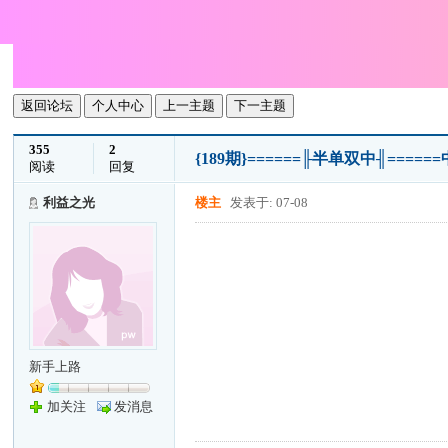
返回论坛
个人中心
上一主题
下一主题
355
2
{189期}======╟半单双中╢===
阅读
回复
利益之光
楼主
发表于: 07-08
新手上路
加关注
发消息