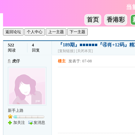
当
首页
香港彩
返回论坛
个人中心
上一主题
下一主题
『189期』■■■■■■『④肖+12码』
522
4
阅读
回复
[复制链接]
[关闭本页]
虎仔
楼主
发表于: 07-08
新手上路
加关注
发消息