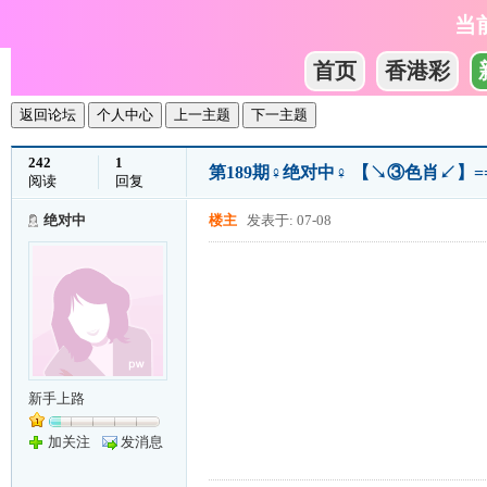
当
首页
香港彩
返回论坛
个人中心
上一主题
下一主题
242
1
第189期♀绝对中♀ 【↘③色肖↙】
阅读
回复
绝对中
楼主
发表于: 07-08
新手上路
加关注
发消息