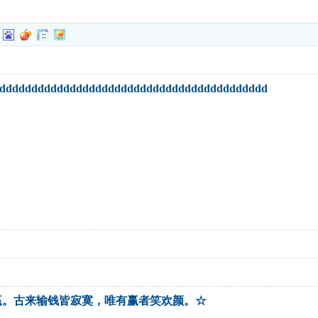
dddddddddddddddddddddddddddddddddddddddddd
赢。古来输钱皆寂寞，唯有赢者笑欢颜。☆