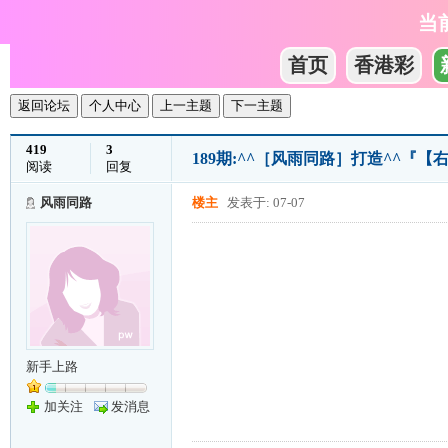
当
首页
香港彩
返回论坛
个人中心
上一主题
下一主题
419
3
189期:^^［风雨同路］打造^^『
阅读
回复
风雨同路
楼主
发表于: 07-07
新手上路
加关注
发消息