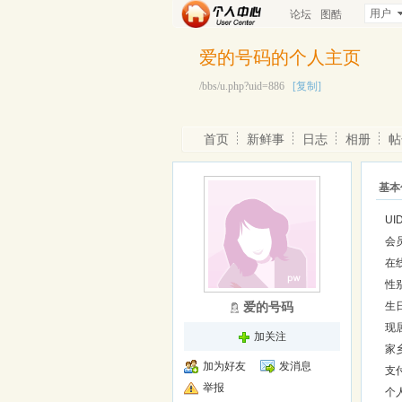
用户
论坛
图酷
爱的号码的个人主页
/bbs/u.php?uid=886
[复制]
首页
新鲜事
日志
相册
帖
基本
UI
会
在
性
爱的号码
生
现
加关注
家
加为好友
发消息
支
举报
个