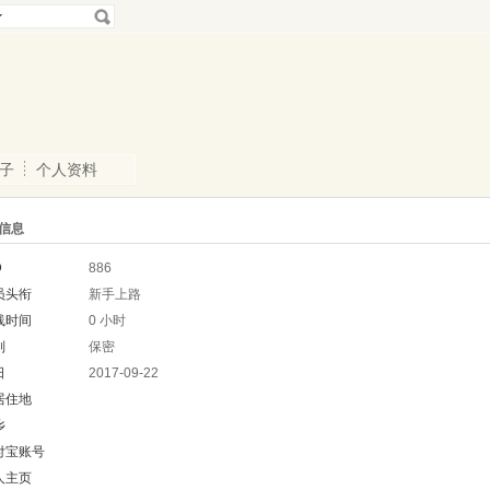
子
个人资料
信息
D
886
员头衔
新手上路
线时间
0 小时
别
保密
日
2017-09-22
居住地
乡
付宝账号
人主页