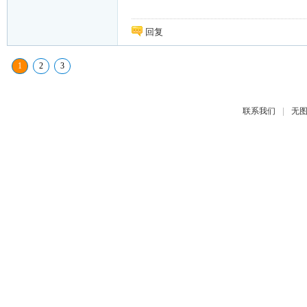
回复
1
2
3
|
联系我们
无