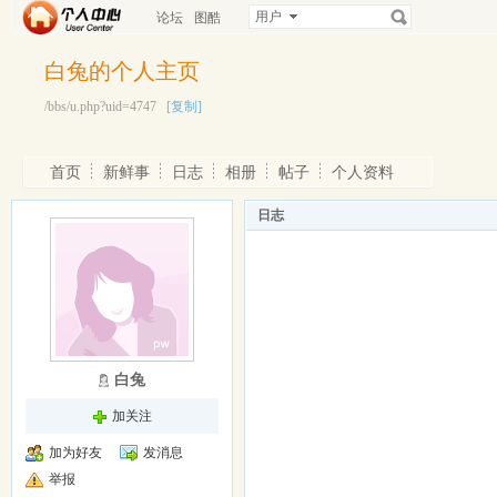
用户
论坛
图酷
白兔的个人主页
/bbs/u.php?uid=4747
[复制]
首页
新鲜事
日志
相册
帖子
个人资料
日志
白兔
加关注
加为好友
发消息
举报